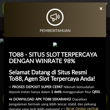
×
TO88 Aplikasi Mobile
×
UNDUH
Jangan tampilkan lagi hari ini
Masuk
Daftar
PEMBERITAHUAN
n tidak akan tersedia. Kami memohon maaf atas ketidaknyamanan yang mungkin ditim
TO88 - SITUS SLOT TERPERCAYA
DENGAN WINRATE 98%
Selamat Datang di Situs Resmi
To88, Agen Slot Terpercaya Anda!
JACKPOT
PLAY
⚡
PROSES DEPOSIT SUPER CEPAT
Nikmati kemudahan
deposit instan hanya dalam
1 detik
menggunakan fitur
QRIS
.
IDR
12,679,793,425
📲
DOWNLOAD APK TO88 SEKARANG!
Dapatkan
pengalaman bermain yang lebih lancar, stabil, dan peluang
menang yang jauh lebih gampang! 👉
[
KLIK DISINI UNTUK