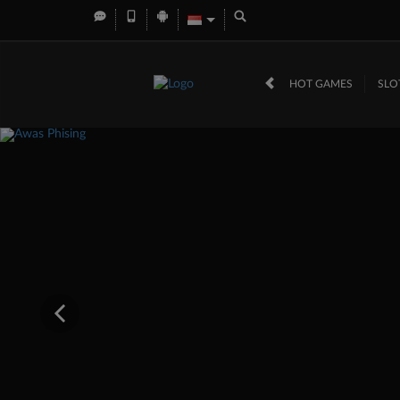
HOT GAMES
SLO