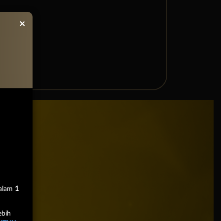
×
DI
dalam
1
ebih