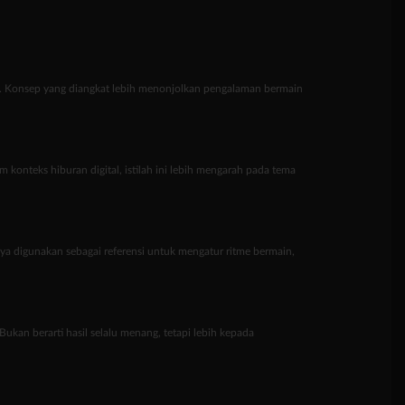
na. Konsep yang diangkat lebih menonjolkan pengalaman bermain
konteks hiburan digital, istilah ini lebih mengarah pada tema
nya digunakan sebagai referensi untuk mengatur ritme bermain,
kan berarti hasil selalu menang, tetapi lebih kepada