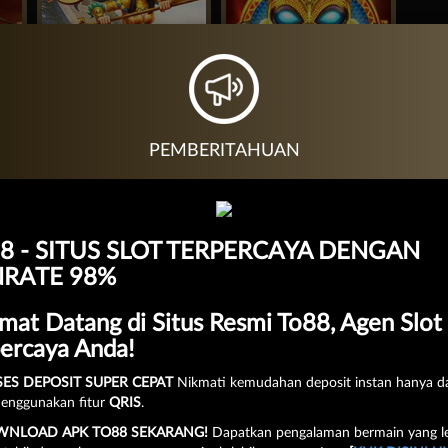
Anaconda Gold
9 Masks of Fire™ HyperSpins™
PEMBERITAHUAN
Pragmatic Play
MicroGaming
8 - SITUS SLOT TERPERCAYA DENGAN
RATE 98%
mat Datang di Situs Resmi To88, Agen Slot
ercaya Anda!
ES DEPOSIT SUPER CEPAT
Nikmati kemudahan deposit instan hanya 
nggunakan fitur
QRIS
.
NLOAD APK TO88 SEKARANG!
Dapatkan pengalaman bermain yang l