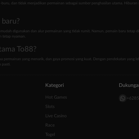
-buru, dan tidak menjadikan permainan sebagai sumber penghasilan utama. Hiburan sepe
 baru?
n mudah digunakan dan alur permainan yang tidak rumit. Namun, pemain baru tetap d
n tetap nyaman.
utama To88?
permainan yang menarik, dan gaya promosi yang kuat. Dengan pendekatan yang lebih 
pasti.
Kategori
Dukunga
Hot Games
+6285
Slots
Live Casino
Race
Togel