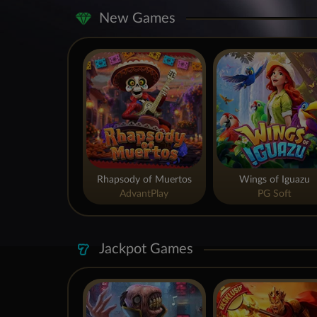
New Games
Rhapsody of Muertos
Wings of Iguazu
AdvantPlay
PG Soft
Jackpot Games