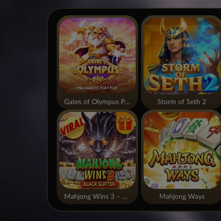
Gates of Olympus POP
Storm of Seth 2
Mahjong Wins 3 – Black Scatter
Mahjong Ways