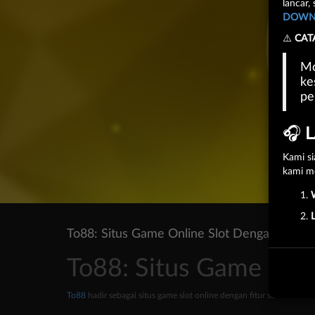
lancar,
DOWN
⚠️
CAT
Mo
ke
pe
🎧
Kami s
kami me
L
To88: Situs Game Online Slot Dengan Fitur S
To88: Situs Game Onli
To88
hadir sebagai situs game slot online dengan fitur scatter hitam