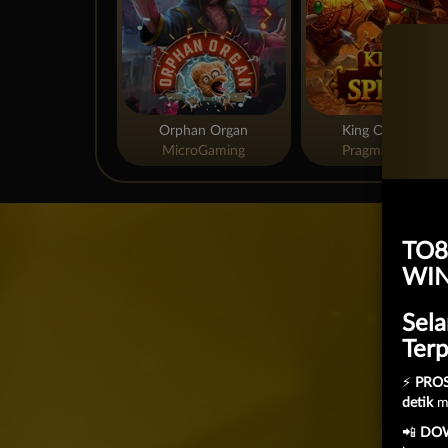
Orphan Organ
King Of Spears
MicroGaming
Pragmatic Play
TO8
WIN
Sela
Terp
⚡
PROS
detik
me
📲
DOW