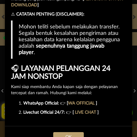
DOWNLOAD
]
⚠️
CATATAN PENTING (DISCLAIMER):
HOT GAMES
SLOTS
LIVE CASINO
RACE
TOGEL
OL
Mohon teliti sebelum melakukan transfer.
Segala bentuk kesalahan pengiriman atau
Game Populer
kesalahan data karena kelalaian pengguna
adalah
sepenuhnya tanggung jawab
player
.
🎧
LAYANAN PELANGGAN 24
JAM NONSTOP
GATES OF OLYMPUS POP
BANG GACOR 1000
GOYANG GAIB
Kami siap membantu Anda kapan saja dengan pelayanan
tercepat dan ramah. Hubungi kami melalui:
Tap Aku!
WhatsApp Official:
👉
[
WA OFFICIAL
]
Livechat Official 24/7:
👉
[
LIVE CHAT
]
MAHJONG WINS 3 – BLACK SCATTER
DJ BOOM BOOM
SUPER ELEMENTS 2
Beranda
Promosi
Masuk
Hub. Kami
Akun Saya