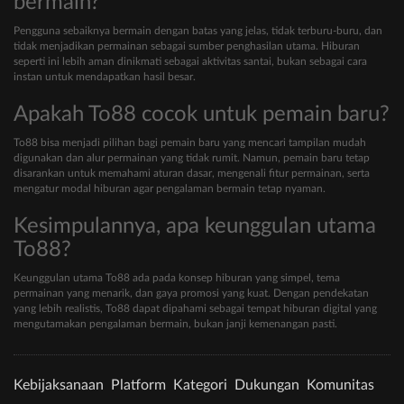
bermain?
Pengguna sebaiknya bermain dengan batas yang jelas, tidak terburu-buru, dan
tidak menjadikan permainan sebagai sumber penghasilan utama. Hiburan
seperti ini lebih aman dinikmati sebagai aktivitas santai, bukan sebagai cara
instan untuk mendapatkan hasil besar.
Apakah To88 cocok untuk pemain baru?
To88 bisa menjadi pilihan bagi pemain baru yang mencari tampilan mudah
digunakan dan alur permainan yang tidak rumit. Namun, pemain baru tetap
disarankan untuk memahami aturan dasar, mengenali fitur permainan, serta
mengatur modal hiburan agar pengalaman bermain tetap nyaman.
Kesimpulannya, apa keunggulan utama
To88?
Keunggulan utama To88 ada pada konsep hiburan yang simpel, tema
permainan yang menarik, dan gaya promosi yang kuat. Dengan pendekatan
yang lebih realistis, To88 dapat dipahami sebagai tempat hiburan digital yang
mengutamakan pengalaman bermain, bukan janji kemenangan pasti.
Kebijaksanaan
Platform
Kategori
Dukungan
Komunitas