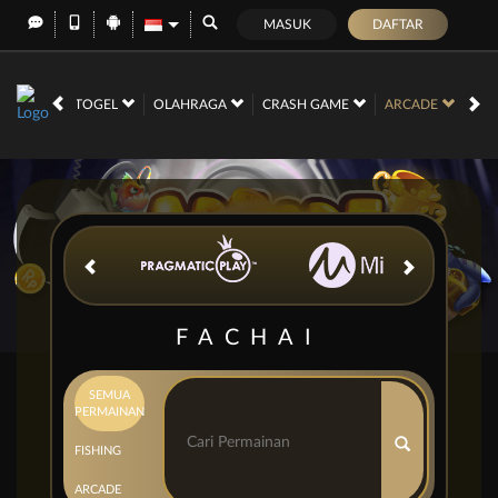
MASUK
DAFTAR
RACE
TOGEL
OLAHRAGA
CRASH GAME
ARCADE
PO
FACHAI
SEMUA
PERMAINAN
FISHING
ARCADE