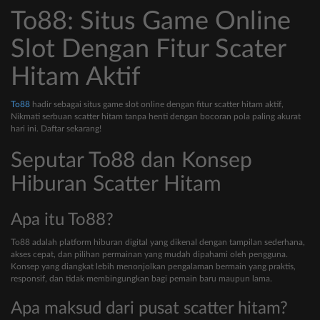
To88: Situs Game Online
Slot Dengan Fitur Scater
Hitam Aktif
To88
hadir sebagai situs game slot online dengan fitur scatter hitam aktif,
Nikmati serbuan scatter hitam tanpa henti dengan bocoran pola paling akurat
hari ini. Daftar sekarang!
Seputar To88 dan Konsep
Hiburan Scatter Hitam
Apa itu To88?
To88 adalah platform hiburan digital yang dikenal dengan tampilan sederhana,
akses cepat, dan pilihan permainan yang mudah dipahami oleh pengguna.
Konsep yang diangkat lebih menonjolkan pengalaman bermain yang praktis,
responsif, dan tidak membingungkan bagi pemain baru maupun lama.
Apa maksud dari pusat scatter hitam?