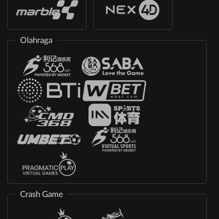
Olahraga
Crash Game