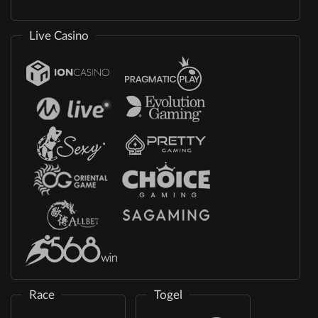
Live Casino
Race
Togel