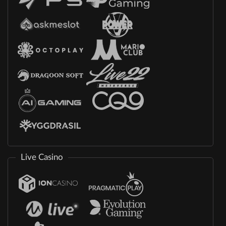
Live Casino