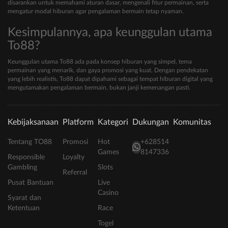
disarankan untuk memahami aturan dasar, mengenali fitur permainan, serta
mengatur modal hiburan agar pengalaman bermain tetap nyaman.
Kesimpulannya, apa keunggulan utama
To88?
Keunggulan utama To88 ada pada konsep hiburan yang simpel, tema
permainan yang menarik, dan gaya promosi yang kuat. Dengan pendekatan
yang lebih realistis, To88 dapat dipahami sebagai tempat hiburan digital yang
mengutamakan pengalaman bermain, bukan janji kemenangan pasti.
Kebijaksanaan
Platform
Kategori
Dukungan
Komunitas
Tentang TO88
Promosi
Hot
+628514
Games
8147336
Responsible
Loyalty
Gambling
Slots
Referral
Pusat Bantuan
Live
Casino
Syarat dan
Ketentuan
Race
Togel