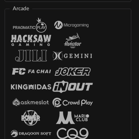
Arcade