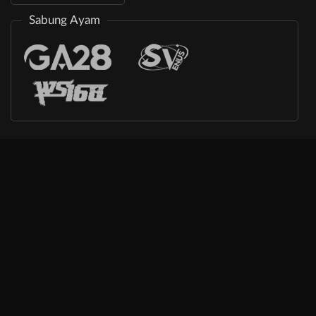
Sabung Ayam