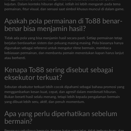
kejutan. Dalam konteks hiburan digital, istilah ini lebih mengarah pada tema
permainan, fitur visual, dan sensasi saat simbol khusus muncul di dalam game.
Apakah pola permainan di To88 benar-
benar bisa menjamin hasil?
Tidak ada pola yang bisa menjamin hasil secara pasti. Setiap permainan tetap
berjalan berdasarkan sistem dan peluang masing-masing. Pola biasanya hanya
digunakan sebagai referensi untuk mengatur ritme bermain, membaca
kebiasaan permainan, dan membantu pemain menentukan kapan harus lanjut
atau berhenti.
Kenapa To88 sering disebut sebagai
eksekutor terkuat?
Sebutan eksekutor terkuat lebih cocok dipahami sebagai bahasa promosi yang
menggambarkan kesan kuat, cepat, dan agresif dalam menikmati hiburan.
Bukan berarti hasil selalu menang, tetapi lebih kepada pengalaman bermain
yang dibuat lebih seru, aktif, dan penuh momentum.
Apa yang perlu diperhatikan sebelum
bermain?
Pengguna sebaiknya bermain dengan batas yang jelas, tidak terburu-buru, dan