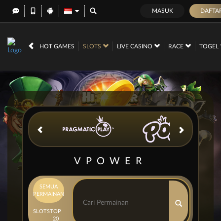
MASUK
DAFTA
IDR
12,744,935,
HOT GAMES
SLOTS
LIVE CASINO
RACE
TOGEL
VPOWER
SEMUA
PERMAINAN
SLOTS
TOP
20