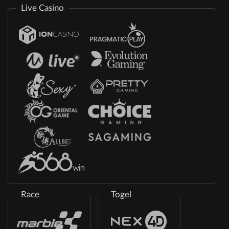
Live Casino
Race
Togel