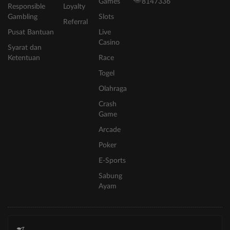
Games
8147336
Responsible
Loyalty
Gambling
Slots
Referral
Pusat Bantuan
Live
Casino
Syarat dan
Ketentuan
Race
Togel
Olahraga
Crash
Game
Arcade
Poker
E-Sports
Sabung
Ayam