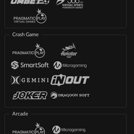
Crash Game
Arcade