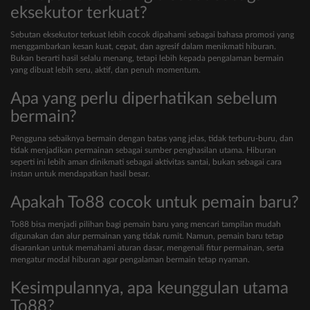
eksekutor terkuat?
Sebutan eksekutor terkuat lebih cocok dipahami sebagai bahasa promosi yang
menggambarkan kesan kuat, cepat, dan agresif dalam menikmati hiburan.
Bukan berarti hasil selalu menang, tetapi lebih kepada pengalaman bermain
yang dibuat lebih seru, aktif, dan penuh momentum.
Apa yang perlu diperhatikan sebelum
bermain?
Pengguna sebaiknya bermain dengan batas yang jelas, tidak terburu-buru, dan
tidak menjadikan permainan sebagai sumber penghasilan utama. Hiburan
seperti ini lebih aman dinikmati sebagai aktivitas santai, bukan sebagai cara
instan untuk mendapatkan hasil besar.
Apakah To88 cocok untuk pemain baru?
To88 bisa menjadi pilihan bagi pemain baru yang mencari tampilan mudah
digunakan dan alur permainan yang tidak rumit. Namun, pemain baru tetap
disarankan untuk memahami aturan dasar, mengenali fitur permainan, serta
mengatur modal hiburan agar pengalaman bermain tetap nyaman.
Kesimpulannya, apa keunggulan utama
To88?