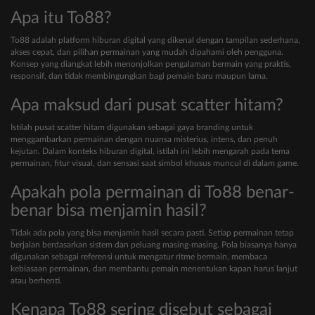
Apa itu To88?
To88 adalah platform hiburan digital yang dikenal dengan tampilan sederhana,
akses cepat, dan pilihan permainan yang mudah dipahami oleh pengguna.
Konsep yang diangkat lebih menonjolkan pengalaman bermain yang praktis,
responsif, dan tidak membingungkan bagi pemain baru maupun lama.
Apa maksud dari pusat scatter hitam?
Istilah pusat scatter hitam digunakan sebagai gaya branding untuk
menggambarkan permainan dengan nuansa misterius, intens, dan penuh
kejutan. Dalam konteks hiburan digital, istilah ini lebih mengarah pada tema
permainan, fitur visual, dan sensasi saat simbol khusus muncul di dalam game.
Apakah pola permainan di To88 benar-
benar bisa menjamin hasil?
Tidak ada pola yang bisa menjamin hasil secara pasti. Setiap permainan tetap
berjalan berdasarkan sistem dan peluang masing-masing. Pola biasanya hanya
digunakan sebagai referensi untuk mengatur ritme bermain, membaca
kebiasaan permainan, dan membantu pemain menentukan kapan harus lanjut
atau berhenti.
Kenapa To88 sering disebut sebagai