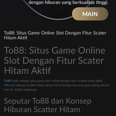
dengan hiburan yang berkualitas tinggi.
MAIN
To88: Situs Game Online Slot Dengan Fitur Scater
Hitam Aktif
To88: Situs Game Online
Slot Dengan Fitur Scater
Hitam Aktif
To88
hadir sebagai situs game slot online dengan fitur scatter hitam aktif,
Nikmati serbuan scatter hitam tanpa henti dengan bocoran pola paling akurat
hari ini. Daftar sekarang!
Seputar To88 dan Konsep
Hiburan Scatter Hitam