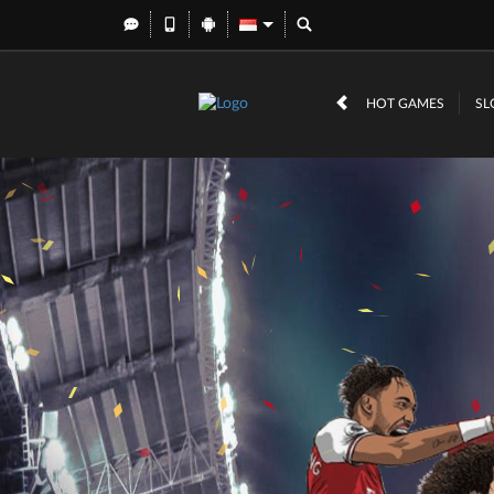
HOT GAMES
SL