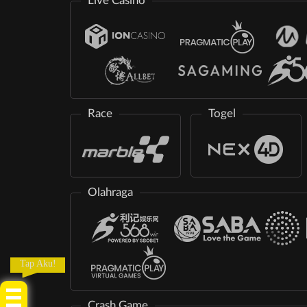
Live Casino
Race
Togel
Olahraga
Tap Aku!
Crash Game