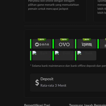
Penyedia slot online dengan beragam
Sports
pilihan game menarik yang memudahkan
menawa
pemain untuk mencapai jackpot
lebih 
lebih 
* Selama bank maintenance dan bank offline deposit dan pen
Deposit
Rata-rata 3 Menit
Bersertifikasi Dari
Tanggung Jawab Bermain