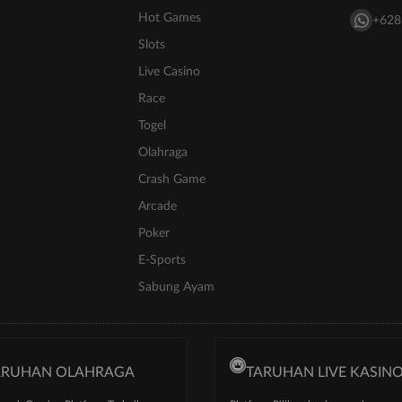
Hot Games
+628
Slots
Live Casino
Race
Togel
Olahraga
Crash Game
Arcade
Poker
E-Sports
Sabung Ayam
ARUHAN OLAHRAGA
TARUHAN LIVE KASIN