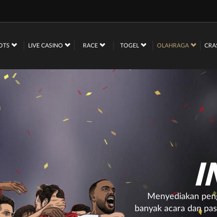
OTS
LIVE CASINO
RACE
TOGEL
OLAHRAGA
CRA
I
Menyediakan peng
banyak acara dan pasa