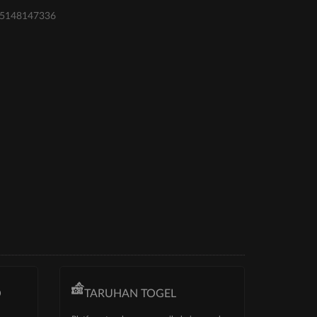
5148147336
O
TARUHAN TOGEL